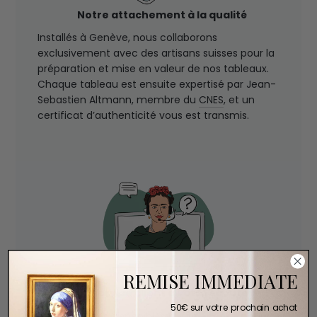
Notre attachement à la qualité
Installés à Genève, nous collaborons
exclusivement avec des artisans suisses pour la
préparation et mise en valeur de nos tableaux.
Chaque tableau est ensuite expertisé par Jean-
Sebastien Altmann, membre du
CNES
, et un
certificat d’authenticité vous est transmis.
REMISE IMMEDIATE
Un service client à votre écoute
50€ sur votre prochain achat
Nous sommes disponibles par téléphone pour