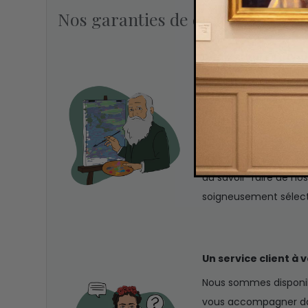
Nos garanties de qualité
Des peintures à l’hu
Nos chefs-d'œuvre so
des savoir-faire d’autr
nous utilisons la peint
se révèlent authentiq
sans pareille. Ce résul
du savoir-faire de nos
soigneusement sélect
Un service client à 
Nous sommes disponib
vous accompagner dan