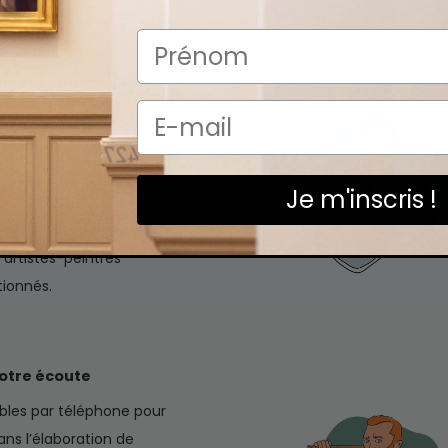
ile exceptionnelles
nt l’expression même
efois. Pour les produire,
ure à l’huile. Nos tableaux
Je m'inscris !
ues et d’une intensité
tat fascinant est le fruit
 artistes-peintres
ionnés.
votre écoute
les par téléphone pour
s l’élaboration de