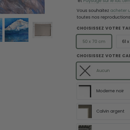
et
Paysage sur le lac Lé
Vous souhaitez
acheter u
toutes nos reproductions 
CHOISISSEZ VOTRE TAI
50 x 70 cm
61 
CHOISISSEZ VOTRE CA
Aucun
Moderne noir
Calvin argent