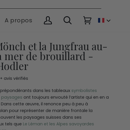
A propos
Mon
Recherche
Panier
(0)
compte
 Mönch et la Jungfrau au-
a mer de brouillard -
Hodler
 avis vérifiés
t prépondérants dans les tableaux
symbolistes
s
paysages
ont toujours envouté l’artiste qui en en a
. Dans cette œuvre, il renonce peu à peu à
plan pour représenter de manière frontale la
souvent les paysages suisses dans ses
ux tels que
Le Léman et les Alpes savoyardes