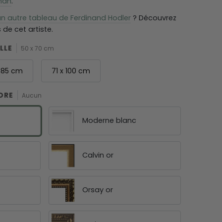
man
.
n autre tableau de Ferdinand Hodler
? Découvrez
de cet artiste.
LLE
50 x 70 cm
x 85 cm
71 x 100 cm
DRE
Aucun
Moderne blanc
Calvin or
Orsay or