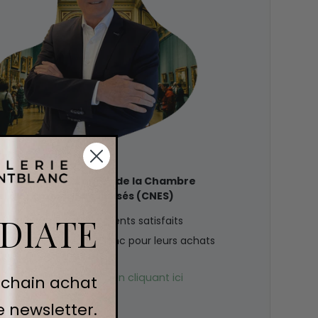
 en œuvre d’art agréé de la Chambre
l des Experts Spécialisés (CNES)
DIATE
z pourquoi tant de clients satisfaits
ent la Galerie Mont-Blanc pour leurs achats
 d'art.
vidéo de présentation en cliquant ici
ochain achat
e newsletter.