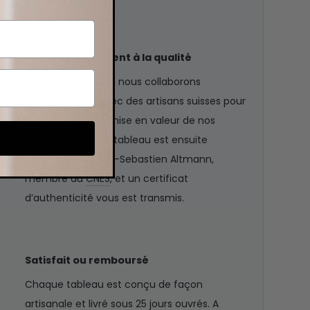
Notre attachement à la qualité
Installés à Genève, nous collaborons
exclusivement avec des artisans suisses pour
la préparation et mise en valeur de nos
tableaux. Chaque tableau est ensuite
expertisé par Jean-Sebastien Altmann,
membre du
CNES
, et un certificat
d’authenticité vous est transmis.
Satisfait ou remboursé
Chaque tableau est conçu de façon
artisanale et livré sous 25 jours ouvrés. A