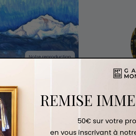
Notre reproduction
Expert
Nationa
REMISE IMME
Découvre
choisiss
d'œuvres
Voir la 
50€ sur votre pr
en vous inscrivant à notr