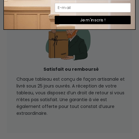
Je m'inscris !
Satisfait ou remboursé
Chaque tableau est conçu de façon artisanale et
livré sous 25 jours ouvrés. A réception de votre
tableau, vous disposez d’un droit de retour si vous
n’êtes pas satisfait. Une garantie à vie est
également offerte pour tout constat d’usure
extraordinaire.